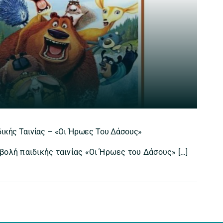
δικής Ταινίας – «Οι Ήρωες Του Δάσους»
ολή παιδικής ταινίας «Οι Ήρωες του Δάσους» […]