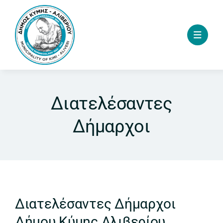
Skip
to
content
Διατελέσαντες
Δήμαρχοι
Διατελέσαντες Δήμαρχοι
Δήμου Κύμης Αλιβερίου