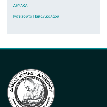
ΔΕΥΑΚΑ
Ινστιτούτο Παπανικολάου