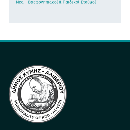
Νέα – Βρεφονηπιακοί & Παιδικοί Σταθμοί