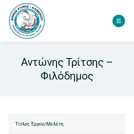
Skip
to
content
Αντώνης Τρίτσης –
Φιλόδημος
Τίτλος Έργου/Μελέτη