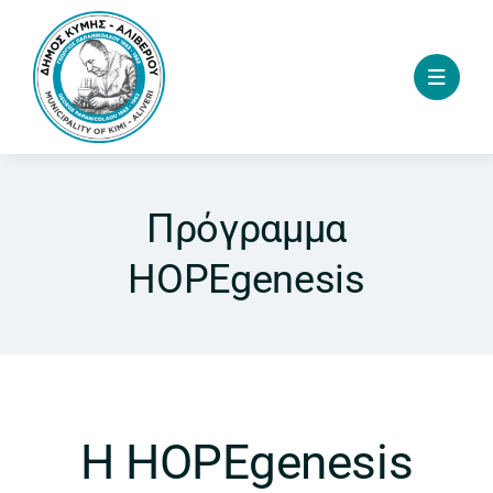
Skip
to
content
Πρόγραμμα
HOPEgenesis
Η HOPEgenesis