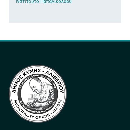
Ινστιτούτο Παπανικολάου