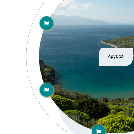
Αργυρό