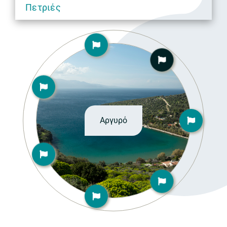
Πετριές
Αργυρό