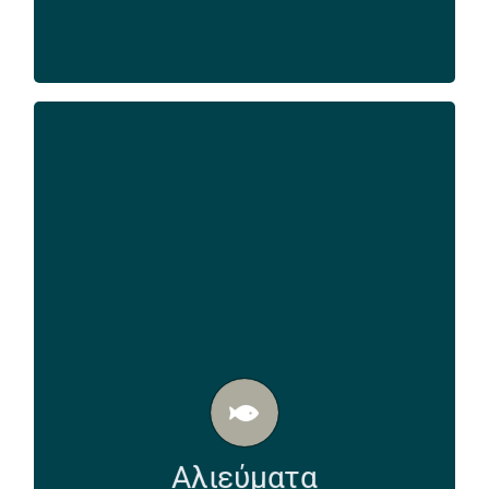
Αλιεύματα
Τα κυριότερα προϊόντα αλιείας ανοιχτής
θάλασσας είναι οι ιχθύες, τα κεφαλόποδα και
τα όστρακα. Όσον αφορά τις
ιχθυοκαλλιέργειες τα προϊόντα που
Αλιεύματα