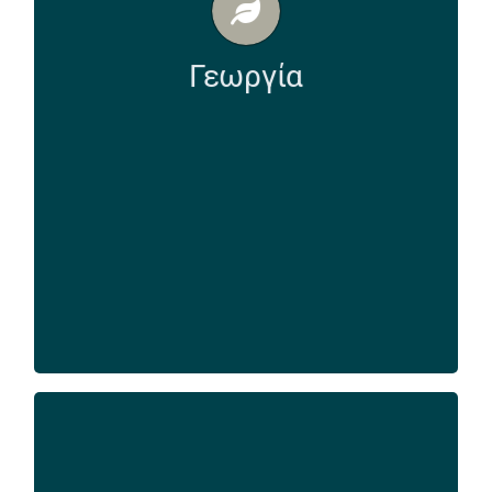
πρωτογενή τομέα.
Το σύκο Κύμης είναι προϊόν με
Γεωργία
Προστατευόμενη Ονομασία Προέλευσης.
Είναι παραδοσιακό και παράγεται
αποκλειστικά στην περιοχή της Κύμης του Ν.
Ευβοίας από 25.000 συκόδενδρα τοπικής
ποικιλίας. Τα χαρακτηριστικά του καρπού της
τοπικής ποικιλίας του συκόδενδρου,
επιβάλλουν έναν ιδιαίτερο τρόπο για την
παραγωγή και αποξήρανση του.