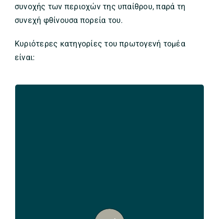
συνοχής των περιοχών της υπαίθρου, παρά τη
συνεχή φθίνουσα πορεία του.
Κυριότερες κατηγορίες του πρωτογενή τομέα
είναι:
Γεωργία
Η γεωργία διαδραματίζει κύριο ρόλο στην
οικονομία του Δήμου μας. Οι αμπελώνες, τα
αρωματικά φυτά, τα δημητριακά, τα
ελαιόδεντρα, τα φρούτα και εσπεριδοειδή, τα
λαχανικά και κηπευτικά, καθώς και οι ξηροί
καρποί αποτελούν μερικές από τις
σημαντικότερες καλλιέργειες του