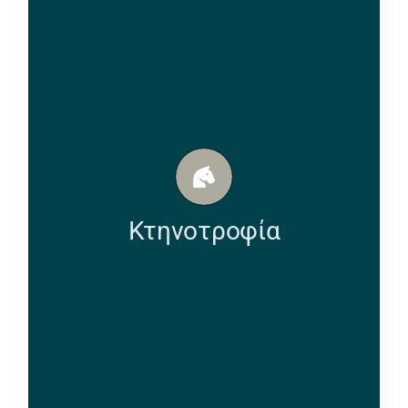
Κτηνοτροφία
Η κτηνοτροφία διαδραματίζει δευτερεύοντα,
αλλά σημαντικό ρόλο στην περιφερειακή
οικονομία. Οι κύριες μορφές άσκησης της
κτηνοτροφίας είναι η εκτατική, που αφορά
κυρίως νομαδική προβατοτροφία και η
Κτηνοτροφία
εντατική – ενσταβλισμένη κτηνοτροφία, που
αφορά κυρίως τα πουλερικά και τους
χοίρους και λιγότερο τα βοοειδή.