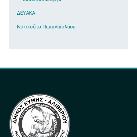
ΔΕΥΑΚΑ
Ινστιτούτο Παπανικολάου