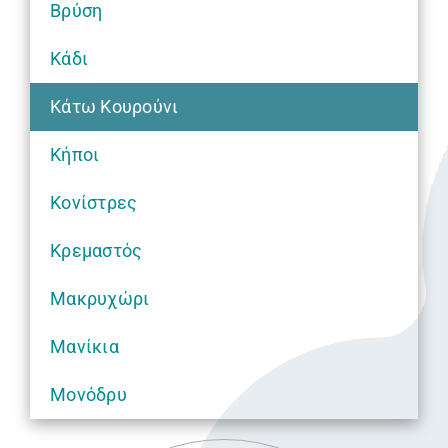
Βρύση
Κάδι
Κάτω Κουρούνι
Κήποι
Κονίστρες
Κρεμαστός
Μακρυχώρι
Mανίκια
Μονόδρυ