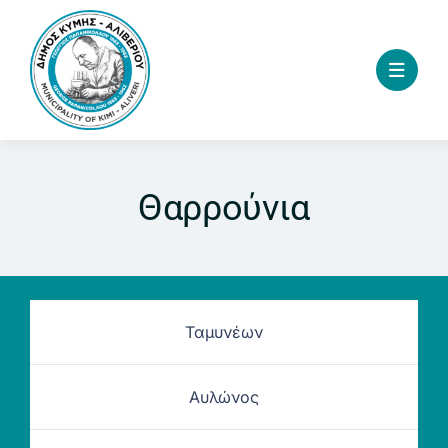
Skip
to
content
Θαρρούνια
Ταμυνέων
Αυλώνος