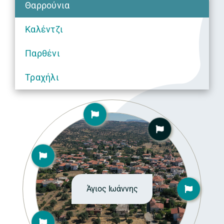
Θαρρούνια
Καλέντζι
Παρθένι
Τραχήλι
Άγιος Ιωάννης