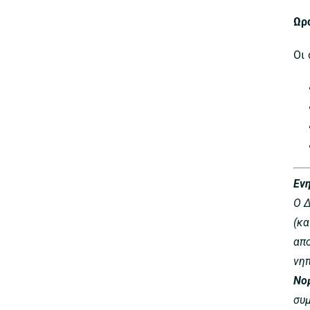
Ωρ
Οι
Εν
Ο 
(κα
απ
νη
Νο
συ