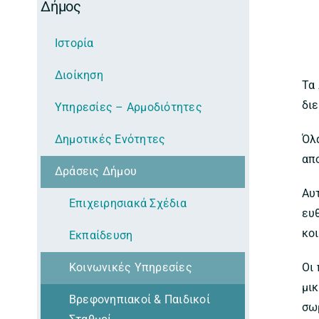
Δήμος
Ιστορία
Διοίκηση
Τα 
δι
Υπηρεσίες – Αρμοδιότητες
Δημοτικές Ενότητες
Όλ
απο
Δράσεις Δήμου
Αυτ
Επιχειρησιακά Σχέδια
ευ
κο
Εκπαίδευση
Κοινωνικές Υπηρεσίες
Οι
μι
Βρεφονηπιακοί & Παιδικοί
σω