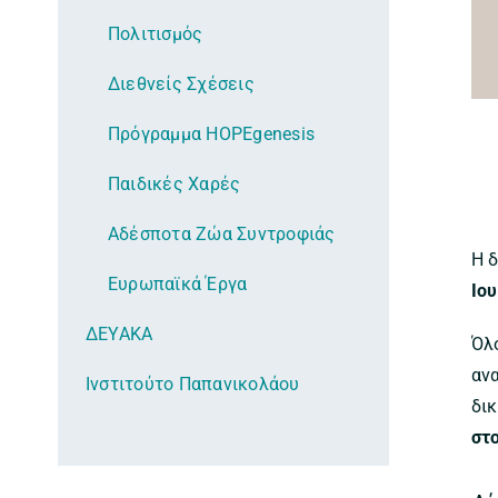
Πολιτισμός
Διεθνείς Σχέσεις
Πρόγραμμα HOPEgenesis
Παιδικές Χαρές
Αδέσποτα Ζώα Συντροφιάς
Η 
Ευρωπαϊκά Έργα
Ιο
ΔΕΥΑΚΑ
Όλ
αν
Ινστιτούτο Παπανικολάου
δι
στ