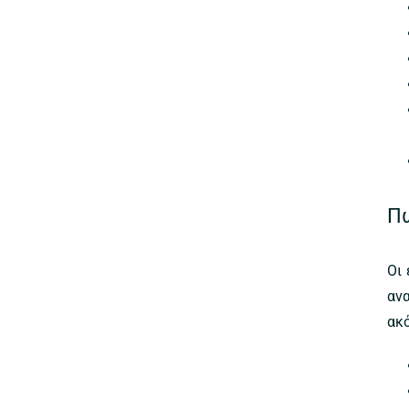
Πώ
Οι
αν
ακ