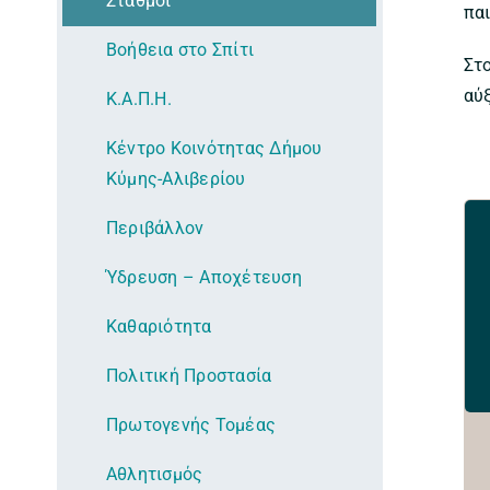
Σταθμοί
πα
Βοήθεια στο Σπίτι
Στο
αύ
Κ.Α.Π.Η.
Κέντρο Κοινότητας Δήμου
Κύμης-Αλιβερίου
Περιβάλλον
Ύδρευση – Αποχέτευση
Καθαριότητα
Πολιτική Προστασία
Πρωτογενής Τομέας
Αθλητισμός