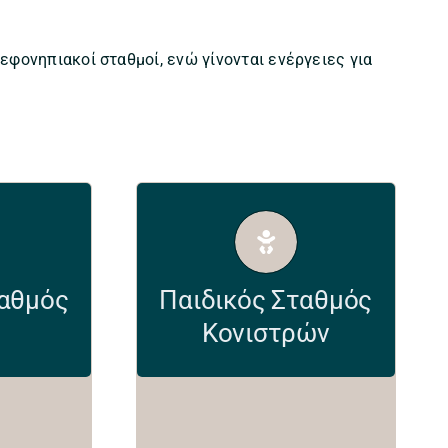
εφονηπιακοί σταθμοί, ενώ γίνονται ενέργειες για
kimis-
paidikos.konistron@kimis-
r
aliveriou.gr
ταθμός
Παιδικός Σταθμός
3
2222058257
Κονιστρών