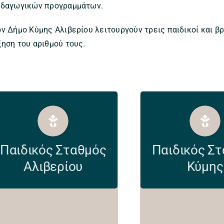
ιδαγωγικών προγραμμάτων.
ν Δήμο Κύμης Αλιβερίου λειτουργούν τρεις παιδικοί και βρ
ξηση του αριθμού τους.
paidikos.aliveriou@kimis-
paidikos.kimis@
aliveriou.gr
aliveriou.g
Παιδικός Σταθμός
Παιδικός Σ
2223022500
222202332
Αλιβερίου
Κύμης