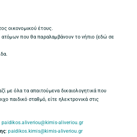
ος οικονομικού έτους.
ό ατόμων που θα παραλαμβάνουν το νήπιο (εδώ σε
δα.
ζί με όλα τα απαιτούμενα δικαιολογητικά που
ιχο παιδικό σταθμό, είτε ηλεκτρονικά στις
:
paidikos.aliveriou@kimis-aliveriou.gr
μης
:
paidikos.kimis@kimis-aliveriou.gr