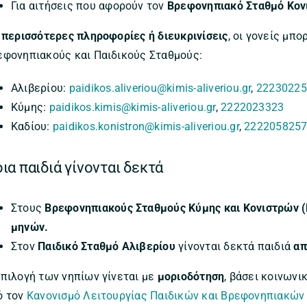
Για αιτήσεις που αφορούν τον
Βρεφονηπιακό Σταθμό Κον
α
περισσότερες πληροφορίες ή διευκρινίσεις
, οι γονείς μπ
εφονηπιακούς και Παιδικούς Σταθμούς:
Αλιβερίου:
paidikos.aliveriou@kimis-aliveriou.gr
,
22230225
Κύμης:
paidikos.kimis@kimis-aliveriou.gr
,
2222023323
Καδίου:
paidikos.konistron@kimis-aliveriou.gr
,
222205825
ια παιδιά γίνονται δεκτά
Στους
Βρεφονηπιακούς Σταθμούς
Κύμης και Κονιστρών (
μηνών.
Στον
Παιδικό Σταθμό Αλιβερίου
γίνονται δεκτά παιδιά
απ
επιλογή των νηπίων γίνεται με
μοριοδότηση
, βάσει κοινων
ό τον
Κανονισμό Λειτουργίας Παιδικών και Βρεφονηπιακών