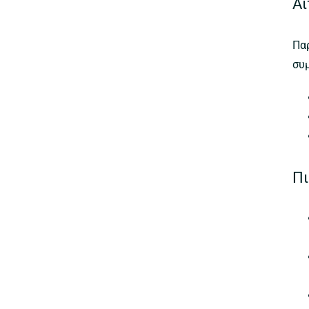
Αί
Πα
συ
Πι