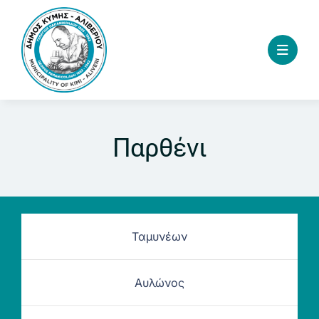
Skip
to
content
Παρθένι
Ταμυνέων
Αυλώνος