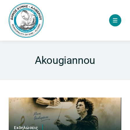
Skip
to
content
Akougiannou
Εκδηλώσεις