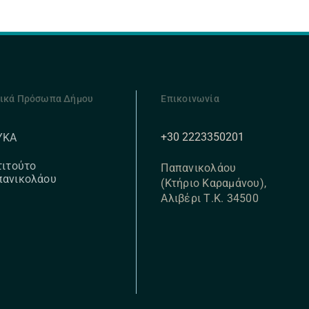
ικά Πρόσωπα Δήμου
Επικοινωνία
+30 2223350201
ΥΚΑ
τιτούτο
Παπανικολάου
πανικολάου
(Κτήριο Καραμάνου),
Αλιβέρι Τ.Κ. 34500