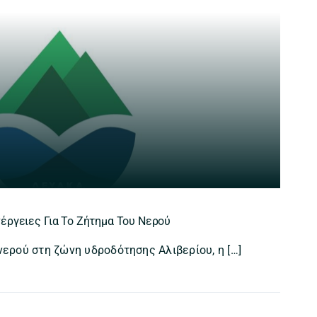
έργειες Για Το Ζήτημα Του Νερού
νερού στη ζώνη υδροδότησης Αλιβερίου, η […]