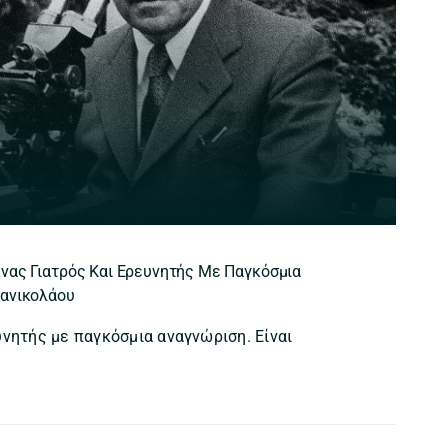
νας Γιατρός Και Ερευνητής Με Παγκόσμια
πανικολάου
υνητής με παγκόσμια αναγνώριση. Είναι