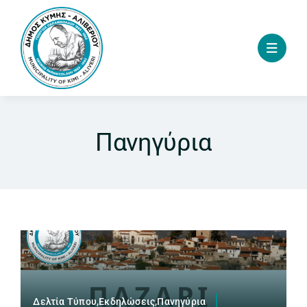
Skip
to
content
Πανηγύρια
Δελτία Τύπου,Εκδηλώσεις,Πανηγύρια