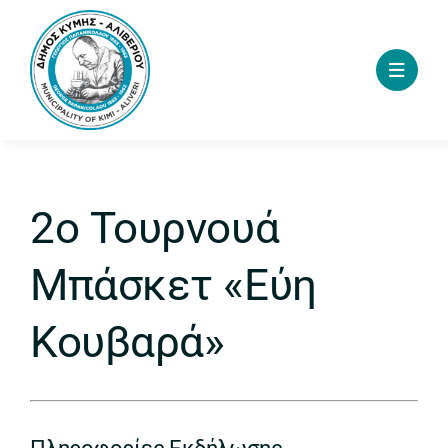
Skip
to
content
2ο Τουρνουά
Μπάσκετ «Εύη
Κουβαρά»