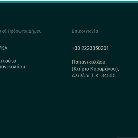
ικά Πρόσωπα Δήμου
Επικοινωνία
+30 2223350201
ΥΚΑ
τιτούτο
Παπανικολάου
πανικολάου
(Κτήριο Καραμάνου),
Αλιβέρι Τ.Κ. 34500