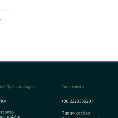
,
ικά Πρόσωπα Δήμου
Επικοινωνία
+30 2223350201
ΥΚΑ
τιτούτο
Παπανικολάου
πανικολάου