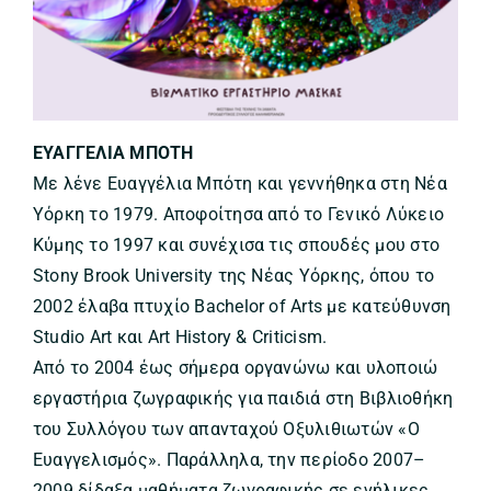
ΕΥΑΓΓΕΛΙΑ ΜΠΟΤΗ
Με λένε Ευαγγέλια Μπότη και γεννήθηκα στη Νέα
Υόρκη το 1979. Αποφοίτησα από το Γενικό Λύκειο
Κύμης το 1997 και συνέχισα τις σπουδές μου στο
Stony Brook University της Νέας Υόρκης, όπου το
2002 έλαβα πτυχίο Bachelor of Arts με κατεύθυνση
Studio Art και Art History & Criticism.
Από το 2004 έως σήμερα οργανώνω και υλοποιώ
εργαστήρια ζωγραφικής για παιδιά στη Βιβλιοθήκη
του Συλλόγου των απανταχού Οξυλιθιωτών «Ο
Ευαγγελισμός». Παράλληλα, την περίοδο 2007–
2009 δίδαξα μαθήματα ζωγραφικής σε ενήλικες