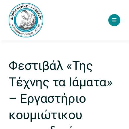
Skip
to
content
Φεστιβάλ «Της
Τέχνης τα Ιάματα»
– Εργαστήριο
κουμιώτικου