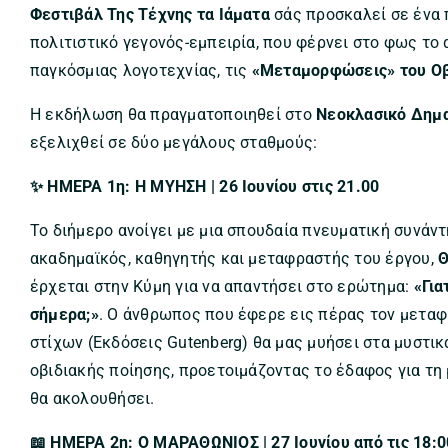
Φεστιβάλ Της Τέχνης τα Ιάματα
σάς προσκαλεί σε ένα
πολιτιστικό γεγονός-εμπειρία, που φέρνει στο φως το
παγκόσμιας λογοτεχνίας, τις
«Μεταμορφώσεις» του Οβ
Η εκδήλωση θα πραγματοποιηθεί στο
Νεοκλασικό Δημα
εξελιχθεί σε δύο μεγάλους σταθμούς:
✨ ΗΜΕΡΑ 1η: Η ΜΥΗΣΗ | 26 Ιουνίου στις 21.00
Το διήμερο ανοίγει με μια σπουδαία πνευματική συνάν
ακαδημαϊκός, καθηγητής και μεταφραστής του έργου,
Θ
έρχεται στην Κύμη για να απαντήσει στο ερώτημα:
«Για
σήμερα;»
. Ο άνθρωπος που έφερε εις πέρας τον μεταφ
στίχων (Εκδόσεις Gutenberg) θα μας μυήσει στα μυστικ
οβιδιακής ποίησης, προετοιμάζοντας το έδαφος για τη
θα ακολουθήσει.
📖 ΗΜΕΡΑ 2η: Ο ΜΑΡΑΘΩΝΙΟΣ | 27 Ιουνίου από τις 18: