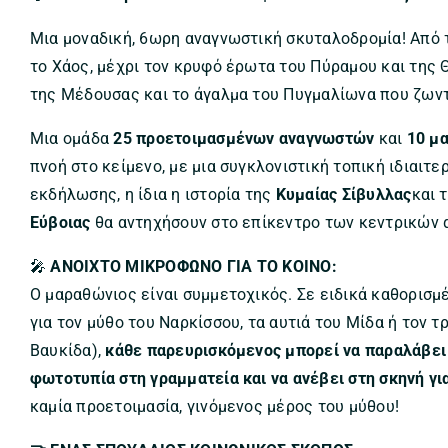
Μια μοναδική, 6ωρη αναγνωστική σκυταλοδρομία! Από τ
το Χάος, μέχρι τον κρυφό έρωτα του Πύραμου και της 
της Μέδουσας και το άγαλμα του Πυγμαλίωνα που ζωντ
Μια ομάδα
25 προετοιμασμένων αναγνωστών
και
10 μ
πνοή στο κείμενο, με μια συγκλονιστική τοπική ιδιαιτε
εκδήλωσης, η ίδια η ιστορία της
Κυμαίας Σίβυλλας
και 
Εύβοιας
θα αντηχήσουν στο επίκεντρο των κεντρικών
🎤
ΑΝΟΙΧΤΟ ΜΙΚΡΟΦΩΝΟ ΓΙΑ ΤΟ ΚΟΙΝΟ:
Ο μαραθώνιος είναι συμμετοχικός. Σε ειδικά καθορισ
για τον μύθο του Ναρκίσσου, τα αυτιά του Μίδα ή τον 
Βαυκίδα),
κάθε παρευρισκόμενος μπορεί να παραλάβει
φωτοτυπία στη γραμματεία και να ανέβει στη σκηνή για
καμία προετοιμασία, γινόμενος μέρος του μύθου!