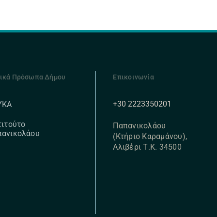
ικά Πρόσωπα Δήμου
Επικοινωνία
+30 2223350201
ΥΚΑ
τιτούτο
Παπανικολάου
πανικολάου
(Κτήριο Καραμάνου),
Αλιβέρι Τ.Κ. 34500