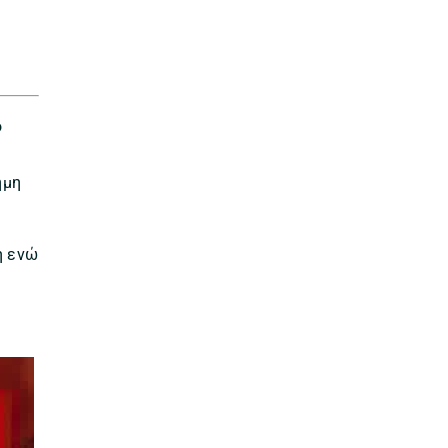
ο
ήμη
η ενώ