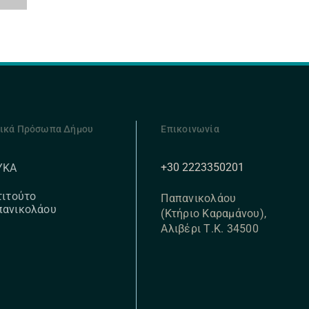
ικά Πρόσωπα Δήμου
Επικοινωνία
+30 2223350201
ΥΚΑ
τιτούτο
Παπανικολάου
πανικολάου
(Κτήριο Καραμάνου),
Αλιβέρι Τ.Κ. 34500