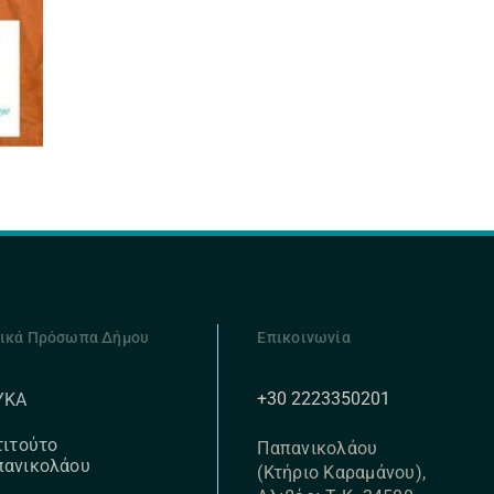
ικά Πρόσωπα Δήμου
Επικοινωνία
+30 2223350201
ΥΚΑ
τιτούτο
Παπανικολάου
πανικολάου
(Κτήριο Καραμάνου),