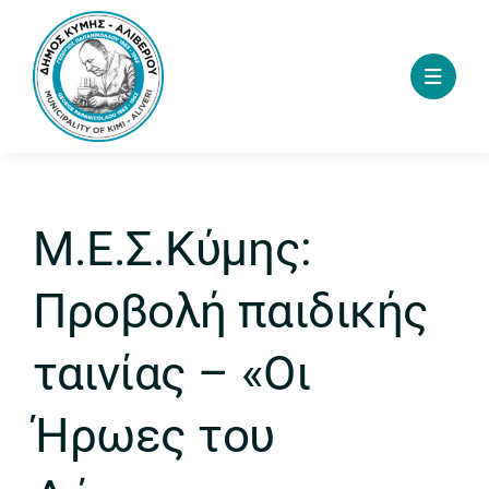
Skip
to
content
Μ.Ε.Σ.Κύμης:
Προβολή παιδικής
ταινίας – «Οι
Ήρωες του