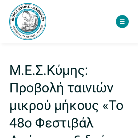
Skip
to
content
Μ.Ε.Σ.Κύμης:
Προβολή ταινιών
μικρού μήκους «Το
48ο Φεστιβάλ