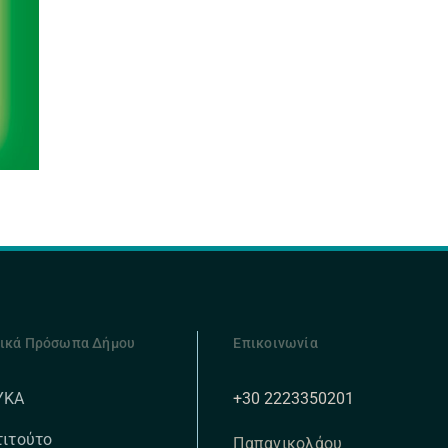
ικά Πρόσωπα Δήμου
Επικοινωνία
+30 2223350201
ΥΚΑ
τιτούτο
Παπανικολάου