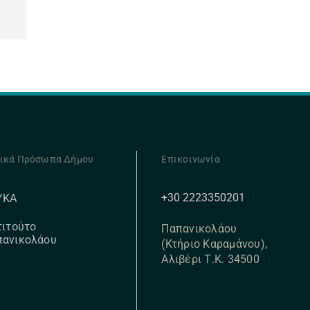
ικά Πρόσωπα Δήμου
Επικοινωνία
+30 2223350201
ΥΚΑ
τιτούτο
Παπανικολάου
πανικολάου
(Κτήριο Καραμάνου),
Αλιβέρι Τ.Κ. 34500