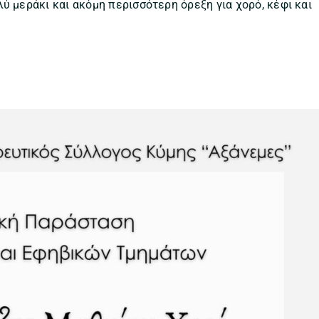
ύ μεράκι και ακόμη περισσότερη όρεξη για χορό, κέφι και