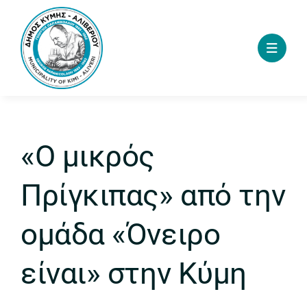
Skip
to
content
«Ο μικρός
Πρίγκιπας» από την
ομάδα «Όνειρο
είναι» στην Κύμη