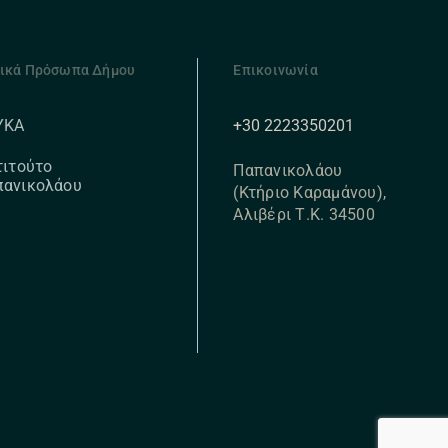
ικά Πρόσωπα Δήμου
Επικοινωνία
+30 2223350201
ΥΚΑ
τιτούτο
Παπανικολάου
πανικολάου
(Κτήριο Καραμάνου),
Αλιβέρι Τ.Κ. 34500