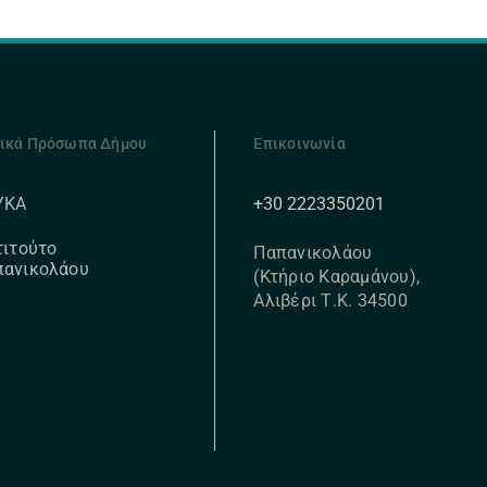
ικά Πρόσωπα Δήμου
Επικοινωνία
+30 2223350201
ΥΚΑ
τιτούτο
Παπανικολάου
πανικολάου
(Κτήριο Καραμάνου),
Αλιβέρι Τ.Κ. 34500