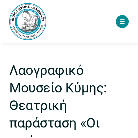
Skip
to
content
Λαογραφικό
Μουσείο Κύμης:
Θεατρική
παράσταση «Οι