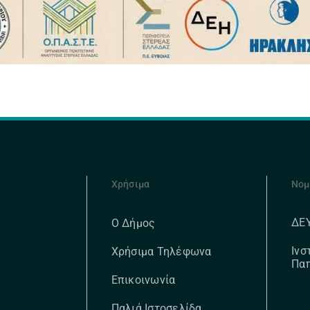
Χρήσιμα
Νομ
ΔΕ
Ο Δήμος
Ινσ
Χρήσιμα Τηλέφωνα
Πα
Επικοινωνία
Παλιά Ιστοσελίδα