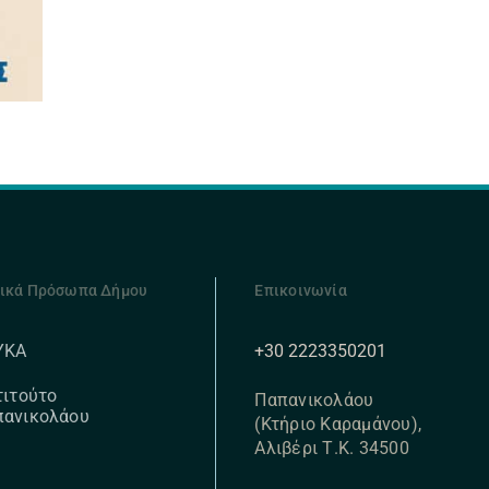
ικά Πρόσωπα Δήμου
Επικοινωνία
+30 2223350201
ΥΚΑ
τιτούτο
Παπανικολάου
πανικολάου
(Κτήριο Καραμάνου),
Αλιβέρι Τ.Κ. 34500