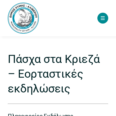
Skip
to
content
Πάσχα στα Κριεζά
– Εορταστικές
εκδηλώσεις