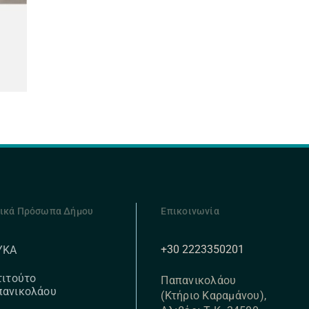
ικά Πρόσωπα Δήμου
Επικοινωνία
+30 2223350201
ΥΚΑ
τιτούτο
Παπανικολάου
πανικολάου
(Κτήριο Καραμάνου),