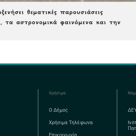
Χρήσιμα
Νομ
ΔΕ
Ο Δήμος
Ινσ
Χρήσιμα Τηλέφωνα
Πα
Επικοινωνία