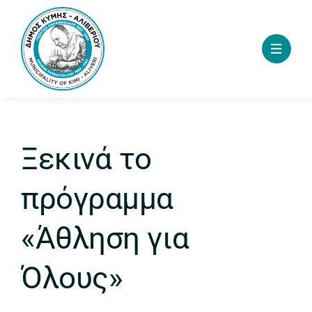
Skip
to
content
Ξεκινά το
πρόγραμμα
«Άθληση για
Όλους»