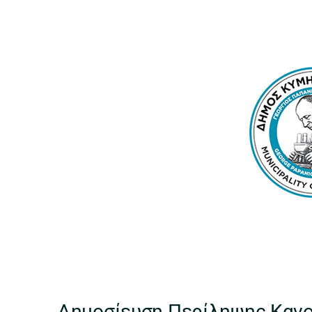
Δημοσίευση Περίληψης Κανο