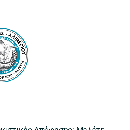
νιστικής Απόφασης: Μελέτη