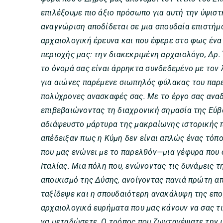
επιλέξουμε πιο άξιο πρόσωπο για αυτή την ύψιστη
αναγνώριση αποδίδεται σε μια σπουδαία επιστήμ
αρχαιολογική έρευνα και που έφερε στο φως ένα
περιοχής μας: την διακεκριμένη αρχαιολόγο, Δρ
το όνομά σας είναι άρρηκτα συνδεδεμένο με τον 
για αιώνες παρέμενε σιωπηλός φύλακας του παρε
πολύχρονες ανασκαφές σας. Με το έργο σας αναδ
επιβεβαιώνοντας τη διαχρονική σημασία της Εύβ
αδιάψευστο μάρτυρα της μακραίωνης ιστορικής π
απέδειξαν πως η Κύμη δεν είναι απλώς ένας τόπο
που μας ενώνει με το παρελθόν—μια γέφυρα που 
Ιταλίας. Μια πόλη που, ενώνοντας τις δυνάμεις 
αποικισμό της Δύσης, ανοίγοντας πανιά πρώτη απ’
ταξίδεψε και η σπουδαιότερη ανακάλυψη της εποχ
αρχαιολογικά ευρήματα που μας κάνουν να σας τ
να μεταδώσετε. Ο τρόπος που ζωντανέψατε την ι