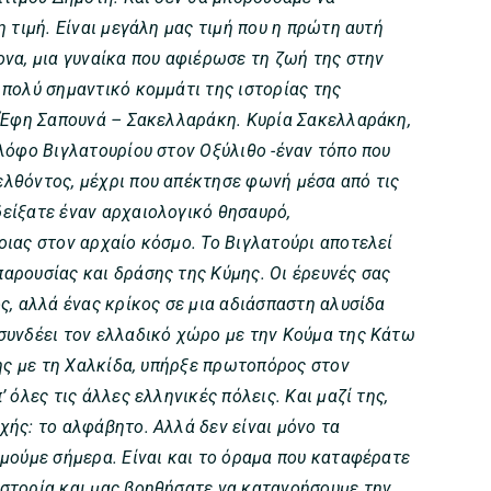
 τιμή. Είναι μεγάλη μας τιμή που η πρώτη αυτή
ονα, μια γυναίκα που αφιέρωσε τη ζωή της στην
 πολύ σημαντικό κομμάτι της ιστορίας της
. Έφη Σαπουνά – Σακελλαράκη. Κυρία Σακελλαράκη,
λόφο Βιγλατουρίου στον Οξύλιθο -έναν τόπο που
λθόντος, μέχρι που απέκτησε φωνή μέσα από τις
είξατε έναν αρχαιολογικό θησαυρό,
οιας στον αρχαίο κόσμο. Το Βιγλατούρι αποτελεί
αρουσίας και δράσης της Κύμης. Οι έρευνές σας
ς, αλλά ένας κρίκος σε μια αδιάσπαστη αλυσίδα
συνδέει τον ελλαδικό χώρο με την Κούμα της Κάτω
της με τη Χαλκίδα, υπήρξε πρωτοπόρος στον
 όλες τις άλλες ελληνικές πόλεις. Και μαζί της,
ής: το αλφάβητο. Αλλά δεν είναι μόνο τα
ιμούμε σήμερα. Είναι και το όραμα που καταφέρατε
στορία και μας βοηθήσατε να κατανοήσουμε την