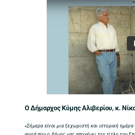
Ο Δήμαρχος Κύμης Αλιβερίου, κ. Νίκ
«Σήμερα είναι μια ξεχωριστή και ιστορική ημέρα 
φορά που ο Δήμος μας απονέμει τον τίτλο του Επ