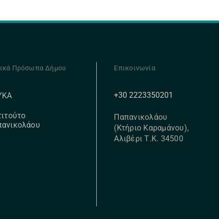
ικά Πρόσωπα Δήμου
Επικοινωνία
+30 2223350201
ΥΚΑ
τιτούτο
Παπανικολάου
πανικολάου
(Κτήριο Καραμάνου),
Αλιβέρι Τ.Κ. 34500