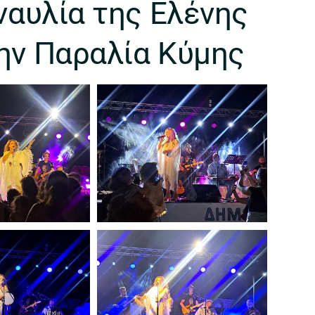
ναυλία της Ελένης
ην Παραλία Κύμης