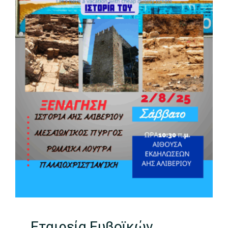
Εταιρεία Ευβοϊκών