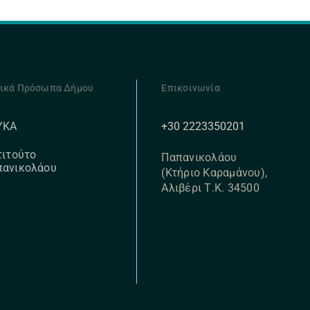
ικά Πρόσωπα Δήμου
Επικοινωνία
+30 2223350201
ΥΚΑ
τιτούτο
Παπανικολάου
πανικολάου
(Κτήριο Καραμάνου),
Αλιβέρι Τ.Κ. 34500