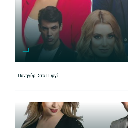
Πανηγύρι Στο Πυργί