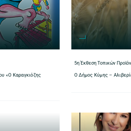
5η Έκθεση Τοπικών Προϊό
υ «Ο Καραγκιόζης
Ο Δήμος Κύμης – Αλιβερί