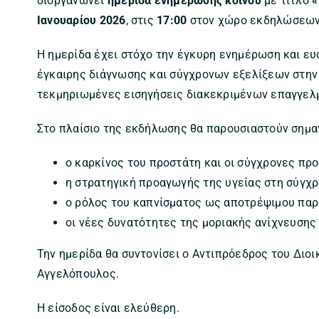
διοργανώνει
ημερίδα ενημέρωσης κοινού
με τίτλο
«
Ιανουαρίου 2026
, στις
17:00
στον χώρο εκδηλώσεω
Η ημερίδα έχει στόχο την έγκυρη ενημέρωση και ε
έγκαιρης διάγνωσης και σύγχρονων εξελίξεων στην 
τεκμηριωμένες εισηγήσεις διακεκριμένων επαγγελμ
Στο πλαίσιο της εκδήλωσης θα παρουσιαστούν σημα
ο καρκίνος του προστάτη και οι σύγχρονες πρ
η στρατηγική προαγωγής της υγείας στη σύγχρ
ο ρόλος του καπνίσματος ως αποτρέψιμου παρ
οι νέες δυνατότητες της μοριακής ανίχνευσης 
Την ημερίδα θα συντονίσει ο Αντιπρόεδρος του Διοι
Αγγελόπουλος.
Η είσοδος είναι ελεύθερη.