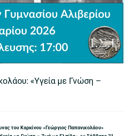
κολάου: «Υγεία με Γνώση –
υνας του Καρκίνου «Γεώργιος Παπανικολάου»