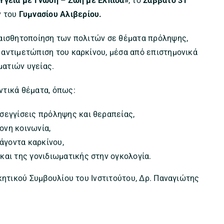
Υγεία με Γνώση – Ζωή με Ελπίδα»
, το
Σάββατο 31
ν του
Γυμνασίου Αλιβερίου.
υαισθητοποίηση των πολιτών σε θέματα πρόληψης,
αντιμετώπιση του καρκίνου, μέσα από επιστημονικά
ατιών υγείας.
ντικά θέματα, όπως:
οσεγγίσεις πρόληψης και θεραπείας,
ονη κοινωνία,
άγοντα καρκίνου,
και της γονιδιωματικής στην ογκολογία.
κητικού Συμβουλίου του Ινστιτούτου, Δρ. Παναγιώτης