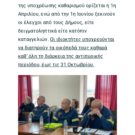
της υποχρέωσης καθαρισμού ορίζεται η 1η
Απριλίου, ενώ από την 1η Ιουνίου ξεκινούν
οι έλεγχοι από τους Δήμους, είτε
δειγματοληπτικά είτε κατόπιν
καταγγελιών.
Οι ιδιοκτήτες υποχρεούνται
να διατηρούν τα οικόπεδά τους καθαρά
καθ’ όλη τη διάρκεια της αντιπυρικής
περιόδου, έως τις 31 Οκτωβρίου.