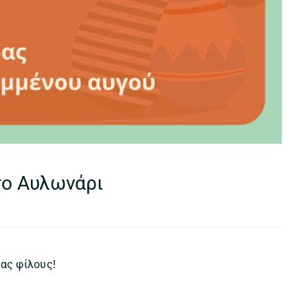
το Αυλωνάρι
μας φίλους!