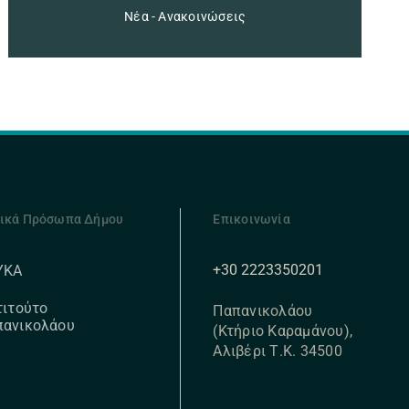
Νέα - Ανακοινώσεις
ικά Πρόσωπα Δήμου
Επικοινωνία
+30 2223350201
ΥΚΑ
τιτούτο
Παπανικολάου
πανικολάου
(Κτήριο Καραμάνου),
Αλιβέρι Τ.Κ. 34500