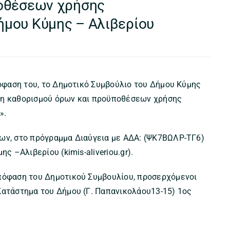
οθέσεων χρήσης
μου Κύμης – Αλιβερίου
πόφαση του, το Δημοτικό Συμβούλιο του Δήμου Κύμης
αση καθορισμού όρων και προϋποθέσεων χρήσης
».
εων, στο πρόγραμμα Διαύγεια με ΑΔΑ: (ΨΚ7ΒΩΛΡ-ΤΓ6)
ς –Αλιβερίου (kimis-aliveriou.gr).
απόφαση του Δημοτικού Συμβουλίου, προσερχόμενοι
Κατάστημα του Δήμου (Γ. Παπανικολάου13-15) 1ος