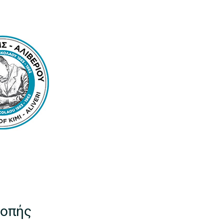
ροπής