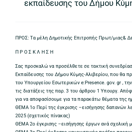
εκπαίδευσης του Δήμου Κύμ
ΠΡΟΣ: Τα μέλη Δημοτικής Επιτροπής Πρωτ/μιας& Δε
Π Ρ Ο Σ Κ Λ Η Σ Η
Σας προσκαλώ να προσέλθετε σε τακτική συνεδρία
Εκπαίδευσης του Δήμου Κύμης-Αλιβερίου, που θα π
του Υπουργείου Εσωτερικών e:Presence. gov. gr , τη
τις διατάξεις της παρ. 3 του άρθρου 1 Υπουργ. Από
για να αποφασίσουμε για τα παρακάτω θέματα της η
ΘΕΜΑ 1ο Περί της έγκρισης –εισήγησης δαπανών λε
2025 (σχετικός πίνακας)
ΘΕΜΑ 2ο έγκρισης –εισήγησης έργων ανά σχολική μ