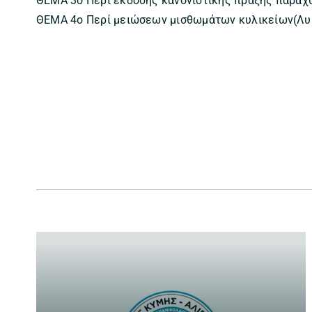
ΘΕΜΑ 3ο Περί έκδοσης κανονιστικής πράξης παρα
ΘΕΜΑ 4ο Περί μειώσεων μισθωμάτων κυλικείων(Λυκ